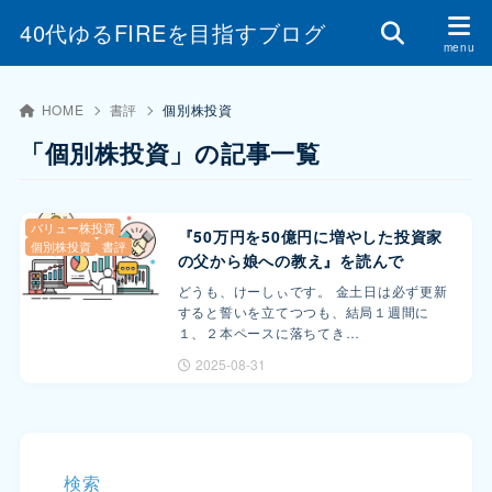
40代ゆるFIREを目指すブログ
HOME
書評
個別株投資
「個別株投資」の記事一覧
バリュー株投資
『50万円を50億円に増やした投資家
個別株投資
書評
の父から娘への教え』を読んで
どうも、けーしぃです。 金土日は必ず更新
すると誓いを立てつつも、結局１週間に
１、２本ペースに落ちてき…
2025-08-31
検索