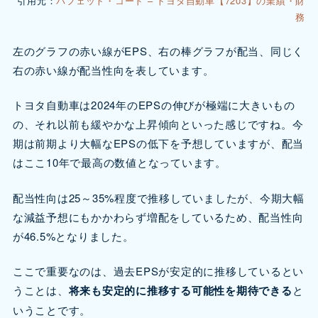
引用元：
バフェット・コード – トヨタ自動車【7203】の業績・財
務
左のグラフの赤い線がEPS、右の棒グラフが配当、同じく
右の赤い線が配当性向を表しています。
トヨタ自動車は2024年のEPSの伸びが極端に大きいもの
の、それ以前も緩やかな上昇傾向といった感じですね。今
期は前期より大幅なEPSの低下を予想していますが、配当
はここ10年で最高の数値となっています。
配当性向は25～35%程度で推移していましたが、今期大幅
な減益予想にもかかわらず増配をしているため、配当性向
が46.5%となりました。
ここで重要なのは、過去EPSが安定的に推移しているとい
うことは、
将来も安定的に推移する可能性を期待できる
と
いうことです。