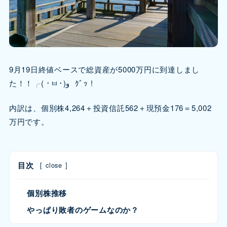
9月19日終値ベースで総資産が5000万円に到達しまし
た！！╭( ･ㅂ･)و ｸﾞｯ !
内訳は、個別株4,264＋投資信託562＋現預金176＝5,002
万円です。
目次
[
close
]
個別株推移
やっぱり敗者のゲームなのか？